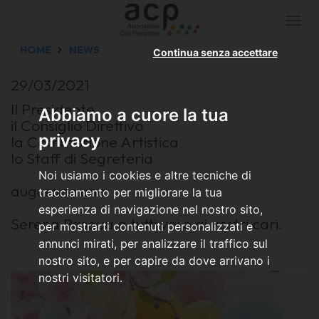
Togg
navi
HOME
NEWS
Continua senza accettare
29/03/2021
Il Presidente
Abbiamo a cuore la tua
il Consiglio Direttivo
privacy
la Commissione Artistica
lo Staff di Segreteria
Noi usiamo i cookies e altre tecniche di
augurano una
tracciamento per migliorare la tua
esperienza di navigazione nel nostro sito,
Serena Pasqua a tutti voi e ai vostri cari.
per mostrarti contenuti personalizzati e
annunci mirati, per analizzare il traffico sul
nostro sito, e per capire da dove arrivano i
nostri visitatori.