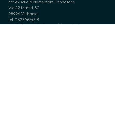
c/o ex scuola elementare Fondotoce
Via 42 Martiri, 82
28924 Verbania
tel. 0323/496313
mail: info@associazionecoripiemontesi.com
c.f. 90006900014
CHI SIAMO
CORI ASSOCIATI
COSA FACCIAMO
NEWS
EDITORIA
SERVIZI
Tutti i diritti sono riservati © 2017 - A.C.P. Associazione Cori
Piemontesi – –
cookies policy