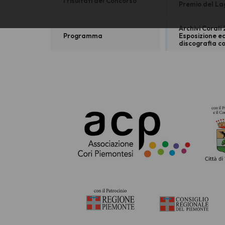
I risultati del Concorso
Premio del La
Archivi Corali 
Programma
Esposizione ed
discografia c