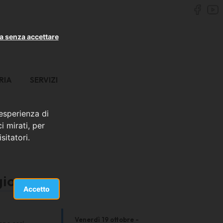
a senza accettare
RIA
SERVIZI
 esperienza di
i mirati, per
sitatori.
giore
Accetto
Venerdì 19 ottobre -