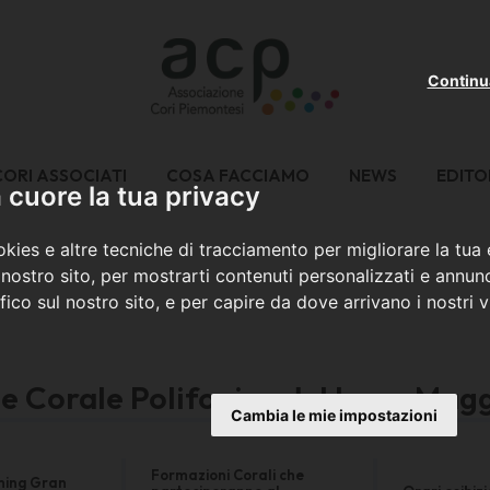
Continu
CORI ASSOCIATI
COSA FACCIAMO
NEWS
EDITO
cuore la tua privacy
kies e altre tecniche di tracciamento per migliorare la tua
nostro sito, per mostrarti contenuti personalizzati e annunc
ffico sul nostro sito, e per capire da dove arrivano i nostri vi
e Corale Polifonico del Lago Mag
Cambia le mie impostazioni
Formazioni Corali che
ming Gran