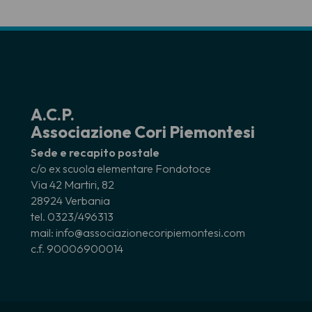
A.C.P.
Associazione Cori Piemontesi
Sede e recapito postale
c/o ex scuola elementare Fondotoce
Via 42 Martiri, 82
28924 Verbania
tel. 0323/496313
mail: info@associazionecoripiemontesi.com
c.f. 90006900014