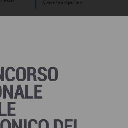
one cori
Concerto di Apertura