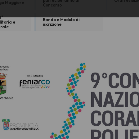
parteciperanno al
Orari esibizi
go Maggiore
Concorso
2°
Bando e Modulo di
itoria e
iscrizione
orale