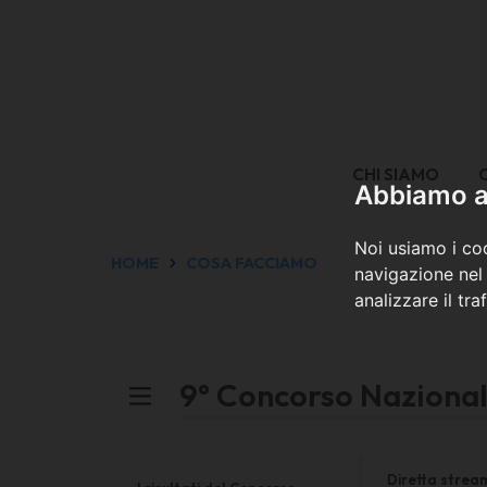
CHI SIAMO
Abbiamo a 
Noi usiamo i coo
HOME
COSA FACCIAMO
navigazione nel 
analizzare il tra
9° Concorso Nazional
Diretta strea