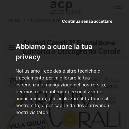
Togg
navi
HOME
COSA FACCIAMO
Continua senza accettare
Archivi Corali 3° Esposizione
Abbiamo a cuore la tua
Editoria e Discografia Corale
privacy
Noi usiamo i cookies e altre tecniche di
tracciamento per migliorare la tua
esperienza di navigazione nel nostro sito,
per mostrarti contenuti personalizzati e
annunci mirati, per analizzare il traffico sul
nostro sito, e per capire da dove arrivano i
nostri visitatori.