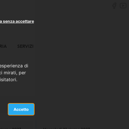
a senza accettare
RIA
SERVIZI
 esperienza di
i mirati, per
sitatori.
Accetto