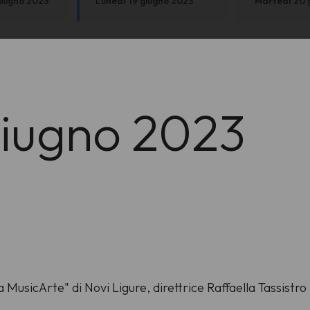
giugno 2023
Lunedì 19 giugno 2023
Martedì 20 
giugno 2023
ia MusicArte"
di Novi Ligure, direttrice Raffaella Tassistr