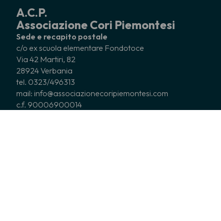
A.C.P.
Associazione Cori Piemontesi
Sede e recapito postale
c/o ex scuola elementare Fondotoce
Via 42 Martiri, 82
28924 Verbania
tel. 0323/496313
mail: info@associazionecoripiemontesi.com
c.f. 90006900014
CHI SIAMO
CORI ASSOCIATI
COSA FACCIAMO
NEWS
EDITORIA
SERVIZI