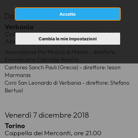
Domenica 2 dicembre 2018
Accetto
Verbania
Collegiata di San Leonardo, ore 16.30
Cambia le mie impostazioni
Abendmusiken 2018
Associazione Pro Musica di Milano - direttore:
Emmanuel e Gabrielle Resche
Cantores Sancti Pauli (Grecia) - direttore: Ieson
Marmaras
Coro San Leonardo di Verbania - direttore: Stefano
Bertuol
Venerdì 7 dicembre 2018
Torino
Cappella dei Mercanti, ore 21.00