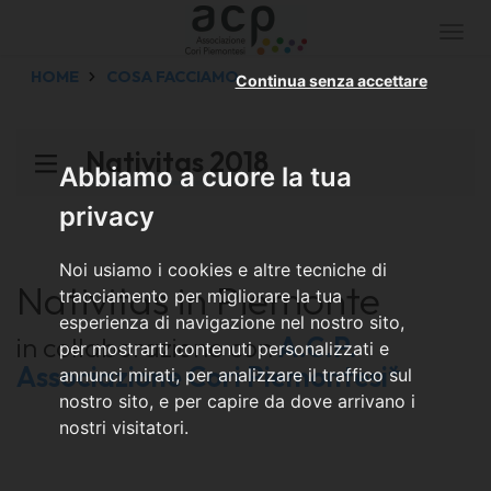
Togg
navi
HOME
COSA FACCIAMO
Continua senza accettare
Nativitas 2018
Abbiamo a cuore la tua
privacy
Noi usiamo i cookies e altre tecniche di
Nativitas in Piemonte
tracciamento per migliorare la tua
esperienza di navigazione nel nostro sito,
in collaborazione con
A.C.P.
per mostrarti contenuti personalizzati e
Associazione Cori Piemontesi*
annunci mirati, per analizzare il traffico sul
nostro sito, e per capire da dove arrivano i
nostri visitatori.