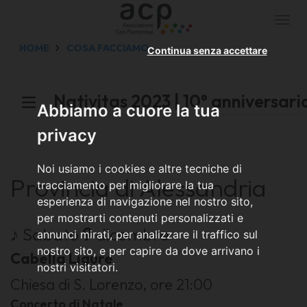
Togg
navi
HOME
COSA FACCIAMO
Continua senza accettare
Nativitas 2023 | 10° anniversari
Abbiamo a cuore la tua
privacy
Noi usiamo i cookies e altre tecniche di
Provincia di Alessandria
tracciamento per migliorare la tua
esperienza di navigazione nel nostro sito,
per mostrarti contenuti personalizzati e
♪ Sabato
9
dicembre
annunci mirati, per analizzare il traffico sul
nostro sito, e per capire da dove arrivano i
Cabella Ligure
nostri visitatori.
Chiesa di S. Lorenzo, ore 21:00
Concerto di Natale