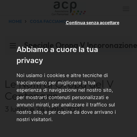
Togg
navi
HOME
COSA FACCIAMO
Continua senza accettare
Speciale Oropa V Incoronazion
Abbiamo a cuore la tua
privacy
Noi usiamo i cookies e altre tecniche di
Le Notti di Oropa del V
tracciamento per migliorare la tua
esperienza di navigazione nel nostro sito,
Centenario
per mostrarti contenuti personalizzati e
annunci mirati, per analizzare il traffico sul
3 luglio e 24 luglio 2021
nostro sito, e per capire da dove arrivano i
nostri visitatori.