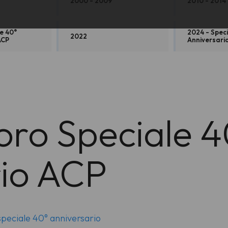
2000 - 2009
2010 - 2014
le 40°
2024 - Spec
2022
ACP
Anniversari
Coro Speciale 
rio ACP
 speciale 40° anniversario