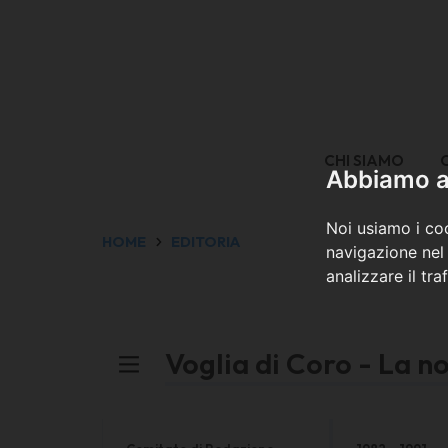
CHI SIAMO
Abbiamo a 
Noi usiamo i coo
HOME
EDITORIA
navigazione nel 
analizzare il tra
Voglia di Coro - La no