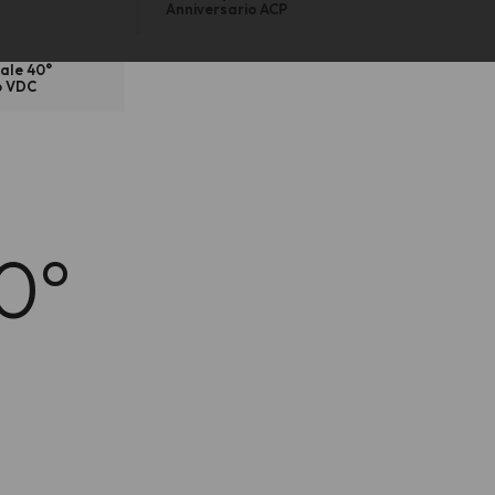
Anniversario ACP
iale 40°
o VDC
40°