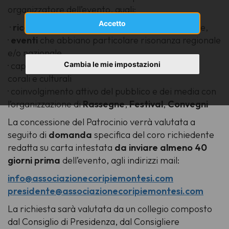
organizzatore dell’evento, quali:
Accetto
·
ricorrenze
a partire dai 5 anni della fondazione,
·
eventi
che abbiano particolare risonanza regionale
e/o nazionale
Cambia le mie impostazioni
· capacità di
coinvolgimento
di differenti realtà
corali e culturali
· coinvolgimento attivo del pubblico e dei media con
l’organizzazione di
Rassegne
,
Festival
,
Convegni
La concessione del Patrocinio verrà valutata a
seguito di
domanda
specifica del coro richiedente
redatta su carta intestata
da inviare almeno 40
giorni prima
dell’evento, agli indirizzi mail:
info@associazionecoripiemontesi.com
presidente@associazionecoripiemontesi.com
La richiesta sarà valutata da un collegio composto
dal Consiglio di Presidenza, dal Consigliere