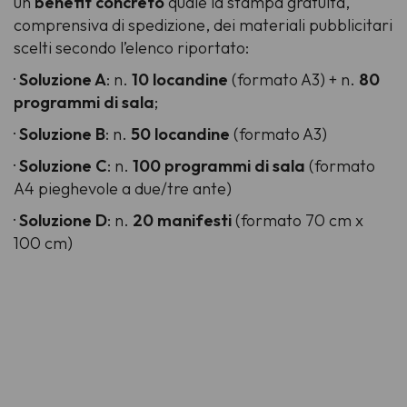
un
benefit concreto
quale la stampa gratuita,
comprensiva di spedizione, dei materiali pubblicitari
scelti secondo l’elenco riportato:
·
Soluzione A
: n.
10 locandine
(formato A3) + n.
80
programmi di sala
;
·
Soluzione B
: n.
50 locandine
(formato A3)
·
Soluzione C
: n.
100 programmi di sala
(formato
A4 pieghevole a due/tre ante)
·
Soluzione D
: n.
20 manifesti
(formato 70 cm x
100 cm)