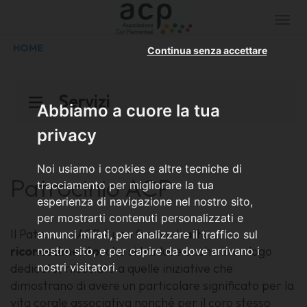
Togg
navi
HOME
Continua senza accettare
Servizi
Abbiamo a cuore la tua
privacy
Noi usiamo i cookies e altre tecniche di
Patrocinio ACP
tracciamento per migliorare la tua
esperienza di navigazione nel nostro sito,
per mostrarti contenuti personalizzati e
Il Patrocinio ACP è una forma di
alto
annunci mirati, per analizzare il traffico sul
riconoscimento
, che si traduce anche in un logo
nostro sito, e per capire da dove arrivano i
dedicato, rilasciato a quelle iniziative che
nostri visitatori.
dimostrano di avere un particolare significato per la
vita corale associativa nonché per il coro stesso