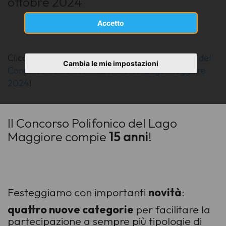
ottobre 2024
Accetto
Clicca qui per sfogliare il
programma completo del
Cambia le mie impostazioni
Concorso Polifonico Nazionale del Lago Maggiore
2024
!
Il Concorso Polifonico del Lago
Maggiore compie
15 anni
!
Festeggiamo con importanti
novità
:
quattro nuove categorie
per facilitare la
partecipazione a sempre più tipologie di