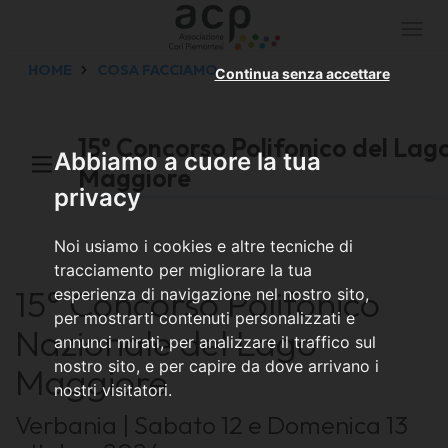
Togg
navi
HOME
COSA FACCIAMO
Continua senza accettare
15° Concorso Polifonico del Lag
Abbiamo a cuore la tua
Maggiore
privacy
Noi usiamo i cookies e altre tecniche di
tracciamento per migliorare la tua
15° Concorso Polifonico
esperienza di navigazione nel nostro sito,
per mostrarti contenuti personalizzati e
Nazionale del Lago
annunci mirati, per analizzare il traffico sul
nostro sito, e per capire da dove arrivano i
Maggiore
nostri visitatori.
Verbania | Sabato 12 e Domenica 13